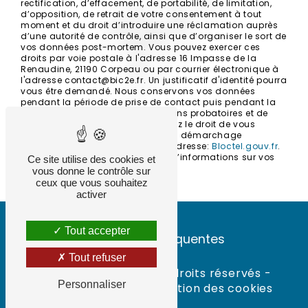
rectification, d’effacement, de portabilité, de limitation,
d’opposition, de retrait de votre consentement à tout
moment et du droit d’introduire une réclamation auprès
d’une autorité de contrôle, ainsi que d’organiser le sort de
vos données post-mortem. Vous pouvez exercer ces
droits par voie postale à l'adresse 16 Impasse de la
Renaudine, 21190 Corpeau ou par courrier électronique à
l'adresse contact@bic2e.fr. Un justificatif d'identité pourra
vous être demandé. Nous conservons vos données
pendant la période de prise de contact puis pendant la
durée de prescription légale aux fins probatoires et de
gestion des contentieux. Vous avez le droit de vous
inscrire sur la liste d'opposition au démarchage
téléphonique, disponible à cette adresse:
Bloctel.gouv.fr
.
Consultez le site cnil.fr pour plus d’informations sur vos
Ce site utilise des cookies et
droits.
vous donne le contrôle sur
ceux que vous souhaitez
activer
Tout accepter
Recherches fréquentes
Tout refuser
©
Vistalid
- 2026 - Tous droits réservés -
Personnaliser
Mentions légales
-
Gestion des cookies